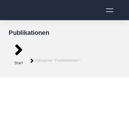
Publikationen
Sie befinden sich hier:
Kategorie "Publikationen"
Start
Steuerfalle Remote Working &
Workation: Wenn der Fiskus sich mit