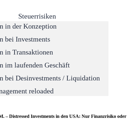
Steuerrisiken
en in der Konzeption
Steuerversicherungen
Broking Services
en bei Investments
Team
en in Transaktionen
News
en im laufenden Geschäft
AHEAD of TAX
en bei Desinvestments / Liquidation
anagement reloaded
 – Distressed Investments in den USA: Nur Finanzrisiko oder