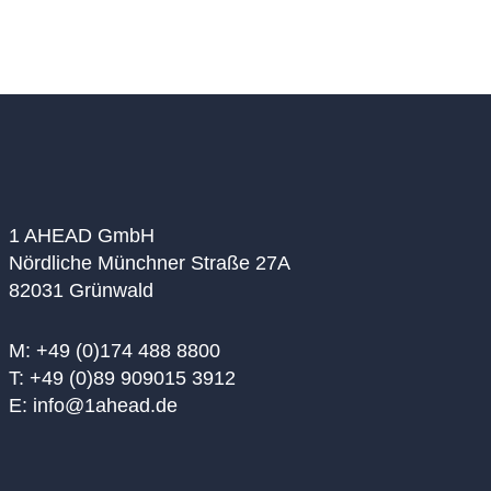
Lösungsansätze auf. Dr. Susanne Kölbl | Rödl &
PartnerMaría von Carstenn-Lichterfelde Rioja |
ICEN RiskRoland Kirsch…
1 AHEAD GmbH
Nördliche Münchner Straße 27A
82031 Grünwald
M: +49 (0)174 488 8800
T: +49 (0)89 909015 3912
E: info@1ahead.de