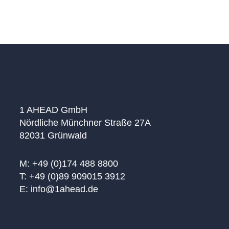
Lösungsansätze auf. Dr. Susanne Kölbl | Rödl &
PartnerMaría von Carstenn-Lichterfelde Rioja |
ICEN RiskRoland Kirsch…
1 AHEAD GmbH
Nördliche Münchner Straße 27A
82031 Grünwald
M: +49 (0)174 488 8800
T: +49 (0)89 909015 3912
E: info@1ahead.de