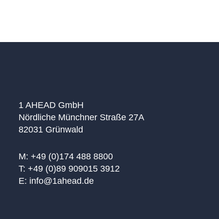
Lösungsansätze auf. Dr. Susanne Kölbl | Rödl &
PartnerMaría von Carstenn-Lichterfelde Rioja |
ICEN RiskRoland Kirsch…
1 AHEAD GmbH
Nördliche Münchner Straße 27A
82031 Grünwald
M: +49 (0)174 488 8800
T: +49 (0)89 909015 3912
E: info@1ahead.de