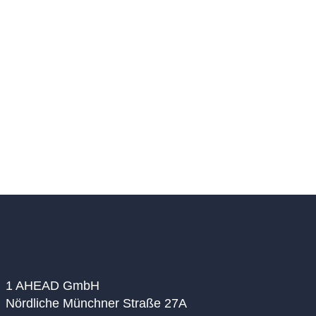
Lösungsansätze auf. Dr. Susanne Kölbl | Rödl &
PartnerMaría von Carstenn-Lichterfelde Rioja |
ICEN RiskRoland Kirsch…
Welcome to Dubai! = Goodbye Germany &
hello Steuerrisiko?
Videos
Von
Martina Sradj
17.07.2024
https://www.youtube.com/watch?
v=ync04yqNcaw&ab_channel=1AHEAD
1 AHEAD GmbH
Nördliche Münchner Straße 27A