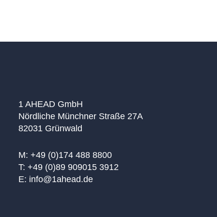
Lösungsansätze auf. Dr. Susanne Kölbl | Rödl &
PartnerMaría von Carstenn-Lichterfelde Rioja |
ICEN RiskRoland Kirsch…
1 AHEAD GmbH
Nördliche Münchner Straße 27A
82031 Grünwald
M: +49 (0)174 488 8800
T: +49 (0)89 909015 3912
E: info@1ahead.de